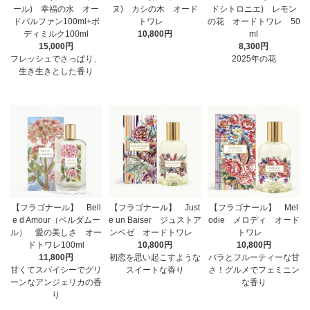
ール) 幸福の水 オー
ヌ) カシの木 オード
ドシトロニエ) レモン
ドパルファン100ml+ボ
トワレ
の花 オードトワレ 50
ディミルク100ml
10,800円
ml
15,000円
8,300円
フレッシュでさっぱり、
2025年の花
生き生きとした香り
【フラゴナール】 Bell
【フラゴナール】 Just
【フラゴナール】 Mel
e d Amour（ベルダムー
e un Baiser ジュストア
odie メロディ オード
ル） 愛の美しさ オー
ンベゼ オードトワレ
トワレ
ドトワレ100ml
10,800円
10,800円
11,800円
初恋を思い起こすような
バラとフルーティーな甘
甘くてスパイシーでグリ
スイートな香り
さ！グルメでフェミニン
ーンなアンジェリカの香
な香り
り