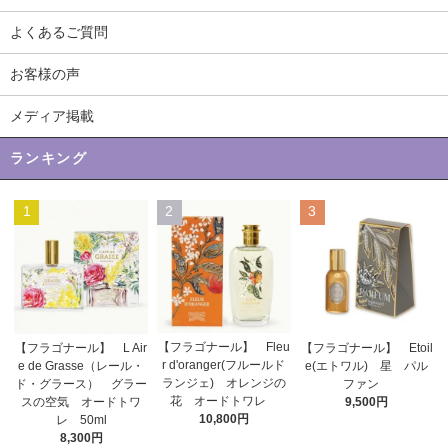
よくあるご質問
お客様の声
メディア掲載
ランキング
1
2
3
【フラゴナール】 Fleu
【フラゴナール】 L Air
【フラゴナール】 Etoil
r d'oranger(フルールド
e de Grasse（レール・
e(エトワル) 星 パル
ランジェ) オレンジの
ド・グラース） グラー
ファン
花 オードトワレ
スの空気 オードトワ
9,500円
10,800円
レ 50ml
8,300円