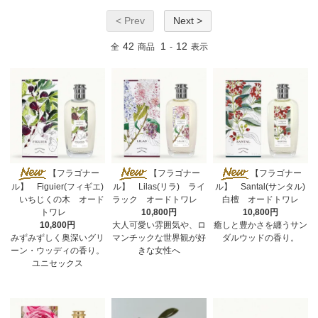
< Prev
Next >
42
1
12
全
商品
-
表示
【フラゴナー
【フラゴナー
【フラゴナー
ル】 Figuier(フィギエ)
ル】 Lilas(リラ) ライ
ル】 Santal(サンタル)
いちじくの木 オード
ラック オードトワレ
白檀 オードトワレ
トワレ
10,800円
10,800円
10,800円
大人可愛い雰囲気や、ロ
癒しと豊かさを纏うサン
みずみずしく奥深いグリ
マンチックな世界観が好
ダルウッドの香り。
ーン・ウッディの香り。
きな女性へ
ユニセックス