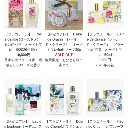
【フラゴナール】 Ros
【限定コフレ】 L Aire
【フラゴナール】 L Air
e de mai (ローズドメ)
de Grasse（レール・
e de Grasse（レール・
五月のバラ オードトワ
ド・グラース） オード
ド・グラース） グラー
レ ※2026年新作
トワレ4ml×ソープ30g
スの空気 オードトワ
10,800円
SOLD OUT
レ 50ml
香水の街グラース産、素
数量限定 おひとり様１
8,300円
晴らしいローズの香り
点まで
2026年の花
【限定コフレ】 Eau d
【フラゴナール】 Bois
【フラゴナール】 Fleu
u bonheur(オーデュボヌ
de Chene(ボワドシェン
r de Citronnier(フルーフ