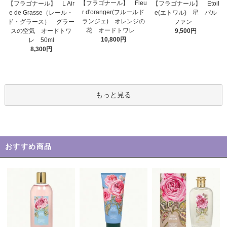
【フラゴナール】 Fleu
【フラゴナール】 L Air
【フラゴナール】 Etoil
r d'oranger(フルールド
e de Grasse（レール・
e(エトワル) 星 パル
ランジェ) オレンジの
ド・グラース） グラー
ファン
花 オードトワレ
スの空気 オードトワ
9,500円
10,800円
レ 50ml
8,300円
もっと見る
おすすめ商品