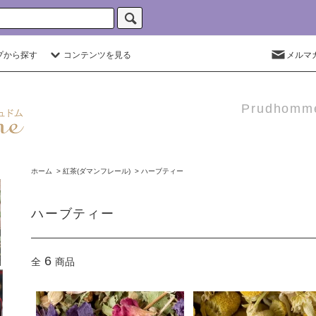
プから探す
コンテンツを見る
メルマ
Prudho
ホーム
>
紅茶(ダマンフレール)
>
ハーブティー
ハーブティー
6
全
商品