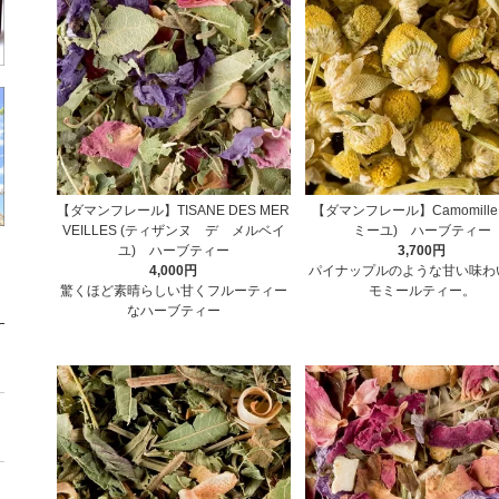
【ダマンフレール】TISANE DES MER
【ダマンフレール】Camomille
VEILLES (ティザンヌ デ メルベイ
ミーユ) ハーブティー
ユ) ハーブティー
3,700円
4,000円
パイナップルのような甘い味わ
驚くほど素晴らしい甘くフルーティー
モミールティー。
なハーブティー