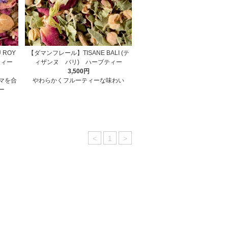
 ROY
【ダマンフレール】TISANE BALI (テ
ティー
ィザンヌ バリ) ハーブティー
3,500円
マを合
やわらかくフルーティーな味わい
ー
<
1
>