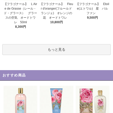
【フラゴナール】 Fleu
【フラゴナール】 L Air
【フラゴナール】 Etoil
r d'oranger(フルールド
e de Grasse（レール・
e(エトワル) 星 パル
ランジェ) オレンジの
ド・グラース） グラー
ファン
花 オードトワレ
スの空気 オードトワ
9,500円
10,800円
レ 50ml
8,300円
もっと見る
おすすめ商品