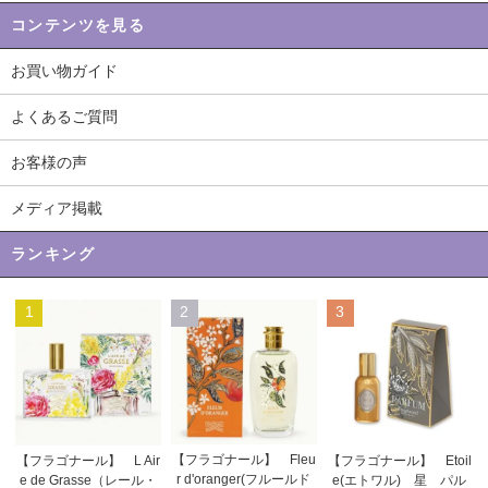
コンテンツを見る
お買い物ガイド
よくあるご質問
お客様の声
メディア掲載
ランキング
1
2
3
【フラゴナール】 Fleu
【フラゴナール】 L Air
【フラゴナール】 Etoil
r d'oranger(フルールド
e de Grasse（レール・
e(エトワル) 星 パル