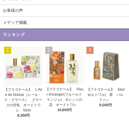
お客様の声
メディア掲載
ランキング
1
2
3
【フラゴナール】 Fleu
【フラゴナール】 L Air
【フラゴナール】 Etoil
r d'oranger(フルールド
e de Grasse（レール・
e(エトワル) 星 パル
ランジェ) オレンジの
ド・グラース） グラー
ファン
花 オードトワレ
スの空気 オードトワ
9,500円
10,800円
レ 50ml
8,300円