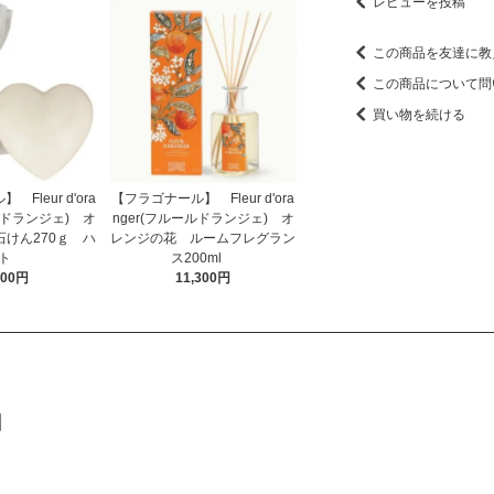
レビューを投稿
この商品を友達に教
この商品について問
買い物を続ける
Fleur d'ora
【フラゴナール】 Fleur d'ora
ルドランジェ) オ
nger(フルールドランジェ) オ
けん270ｇ ハ
レンジの花 ルームフレグラン
ート
ス200ml
800円
11,300円
】