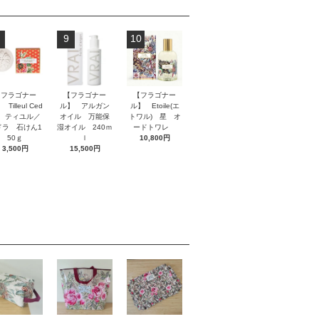
9
10
【フラゴナー
【フラゴナー
【フラゴナー
Tilleul Ced
ル】 アルガン
ル】 Etoile(エ
at ティユル／
オイル 万能保
トワル) 星 オ
ドラ 石けん1
湿オイル 240ｍ
ードトワレ
50ｇ
ｌ
10,800円
3,500円
15,500円