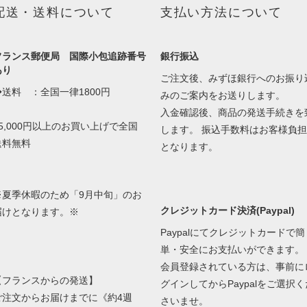
配送・送料について
支払い方法について
フランス郵便局 国際小包追跡番号
銀行振込
あり
ご注文後、みずほ銀行へのお振り
◆送料 ：全国一律1800円
みのご案内をお送りします。
入金確認後、商品の発送手続きを
25,000円以上のお買い上げで全国
します。 振込手数料はお客様負担
送料無料
となります。
※夏季休暇のため「9月中旬」のお
クレジットカード決済(Paypal)
届けとなります。※
Paypalにてクレジットカードで簡
単・安全にお支払いができます。
会員登録されている方は、事前に
【フランスからの発送】
グインしてからPaypalをご選択く
ご注文からお届けまでに《約4週
さいませ。