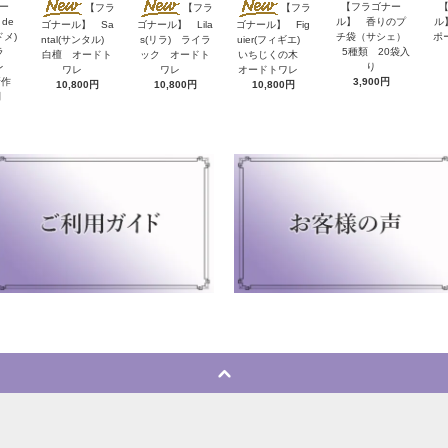
ー
【フラゴナー
【フラ
【フラ
【フラ
de
ル】 香りのプ
ル
ゴナール】 Sa
ゴナール】 Lila
ゴナール】 Fig
ドメ)
チ袋（サシェ）
ポ
ntal(サンタル)
s(リラ) ライラ
uier(フィギエ)
ラ
5種類 20袋入
白檀 オードト
ック オードト
いちじくの木
ワレ
り
ワレ
ワレ
オードトワレ
新作
3,900円
10,800円
10,800円
10,800円
円