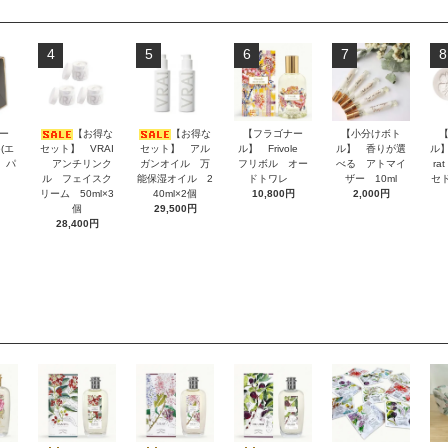
4
5
6
7
8
ー
【お得な
【お得な
【フラゴナー
【小分けボト
e(エ
セット】 VRAI
セット】 アル
ル】 Frivole
ル】 香りが選
ル】 
 パ
アンチリンク
ガンオイル 万
フリボル オー
べる アトマイ
r
ン
ル フェイスク
能保湿オイル 2
ドトワレ
ザー 10ml
セ
リーム 50ml×3
40ml×2個
10,800円
2,000円
個
29,500円
28,400円