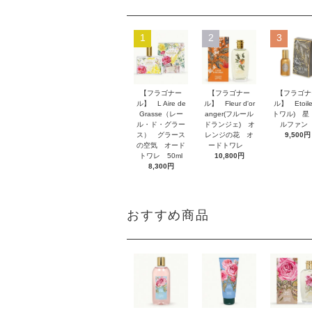
1
2
3
【フラゴナー
【フラゴナー
【フラゴナ
ル】 L Aire de
ル】 Fleur d'or
ル】 Etoil
Grasse（レー
anger(フルール
トワル) 星
ル・ド・グラー
ドランジェ) オ
ルファ
ス） グラース
レンジの花 オ
9,500円
の空気 オード
ードトワレ
トワレ 50ml
10,800円
8,300円
おすすめ商品