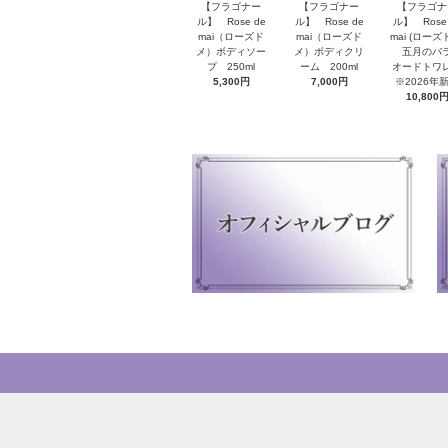
【フラゴナー
【フラゴナー
【フラゴナ
ル】 Rose de
ル】 Rose de
ル】 Rose 
mai（ローズド
mai（ローズド
mai (ローズ
メ）ボディソー
メ）ボディクリ
五月のバ
プ 250ml
ーム 200ml
オードト
5,300円
7,000円
※2026年
10,800