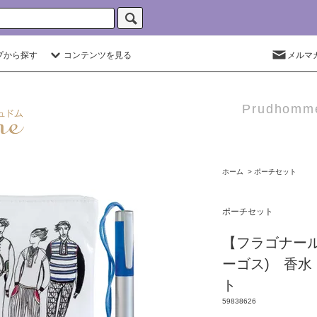
プから探す
コンテンツを見る
メルマ
Prudho
ホーム
>
ポーチセット
ポーチセット
【フラゴナール】 
ーゴス) 香
ト
59838626