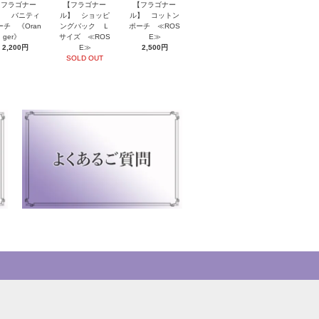
【フラゴナー
【フラゴナー
【フラゴナー
】 バニティ
ル】 ショッピ
ル】 コットン
ーチ 《Oran
ングバック Ｌ
ポーチ ≪ROS
ger》
サイズ ≪ROS
E≫
2,200円
E≫
2,500円
SOLD OUT