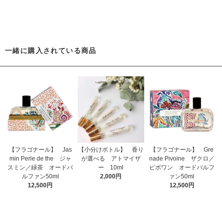
一緒に購入されている商品
【フラゴナール】 Jas
【小分けボトル】 香り
【フラゴナール】 Gre
min Perle de the ジャ
が選べる アトマイザ
nade Pivoine ザクロ／
スミン／緑茶 オードパ
ー 10ml
ピボワン オードパルフ
ルファン50ml
2,000円
ァン50ml
12,500円
12,500円