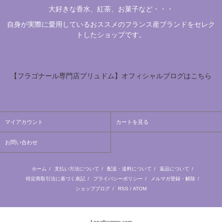
大好きな香水、紅茶、お菓子など・・・
自身が実際に愛用しているおススメのフランス産ブランドをセレク
トしたショップです。
【フラゴナール専門店プリュドム】オフィシャルブログはこちら
マイアカウント
カートを見る
お問い合わせ
ホーム
/
支払い方法について
/
配送・送料について
/
返品について
/
特定商取引法に基づく表記
/
プライバシーポリシー
/
メルマガ登録・解除
/
ショップブログ
/
RSS
/
ATOM
f-prudhomme.com