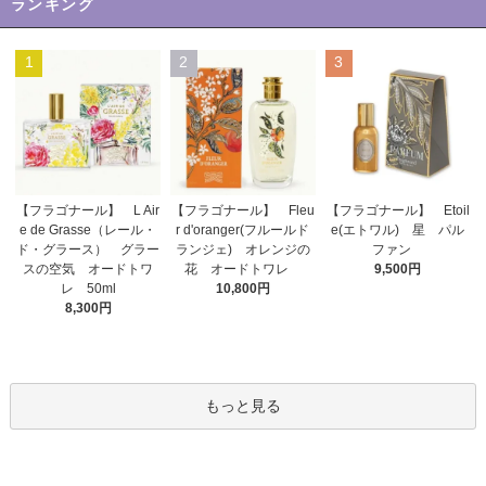
ランキング
1
2
3
【フラゴナール】 Fleu
【フラゴナール】 L Air
【フラゴナール】 Etoil
r d'oranger(フルールド
e de Grasse（レール・
e(エトワル) 星 パル
ランジェ) オレンジの
ド・グラース） グラー
ファン
花 オードトワレ
スの空気 オードトワ
9,500円
10,800円
レ 50ml
8,300円
もっと見る